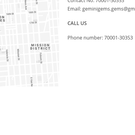
Contact No. 70001-30353
Email: geminigems.gems@gm
CALL US
Phone number: 70001-30353