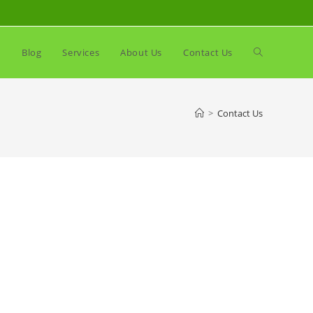
Toggle
e
Blog
Services
About Us
Contact Us
website
>
Contact Us
search