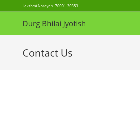
Skip
Lakshmi Narayan -70001-30353
to
content
Durg Bhilai Jyotish
Contact Us