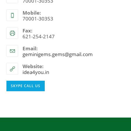
70001-30353
Mobile:
70001-30353
Fax:
621-254-2147
Email:
geminigems.gems@gmail.com
Opens
in
your
Website:
application
idea4you.in
Opens
SKYPE CALL US
in
your
application