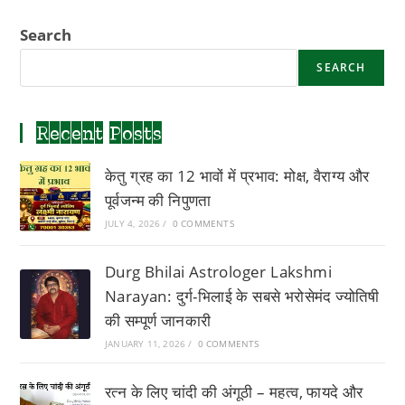
विश्वसनीय
ज्योतिष
Search
परामर्श
केंद्र
—
SEARCH
पूरा
मार्गदर्शक
Recent Posts
केतु ग्रह का 12 भावों में प्रभाव: मोक्ष, वैराग्य और
पूर्वजन्म की निपुणता
JULY 4, 2026
/
0 COMMENTS
Durg Bhilai Astrologer Lakshmi
Narayan: दुर्ग-भिलाई के सबसे भरोसेमंद ज्योतिषी
की सम्पूर्ण जानकारी
JANUARY 11, 2026
/
0 COMMENTS
रत्न के लिए चांदी की अंगूठी – महत्व, फायदे और