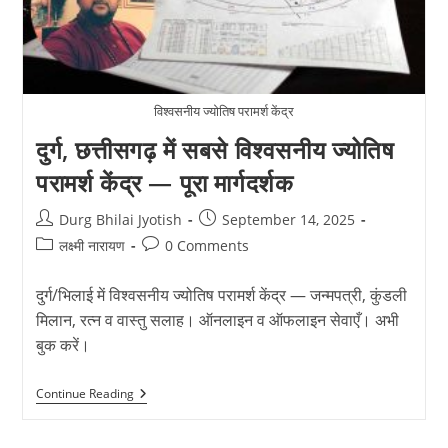
विश्वसनीय ज्योतिष परामर्श केंद्र
दुर्ग, छत्तीसगढ़ में सबसे विश्वसनीय ज्योतिष
परामर्श केंद्र — पूरा मार्गदर्शक
Post
Post
Durg Bhilai Jyotish
September 14, 2025
author:
published:
Post
Post
लक्ष्मी नारायण
0 Comments
category:
comments:
दुर्ग/भिलाई में विश्वसनीय ज्योतिष परामर्श केंद्र — जन्मपत्री, कुंडली
मिलान, रत्न व वास्तु सलाह। ऑनलाइन व ऑफलाइन सेवाएँ। अभी
बुक करें।
दुर्ग,
Continue Reading
छत्तीसगढ़
में
सबसे