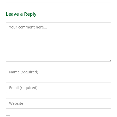
Leave a Reply
Comment
Enter
your
name
Enter
or
your
username
email
Enter
to
address
your
comment
to
website