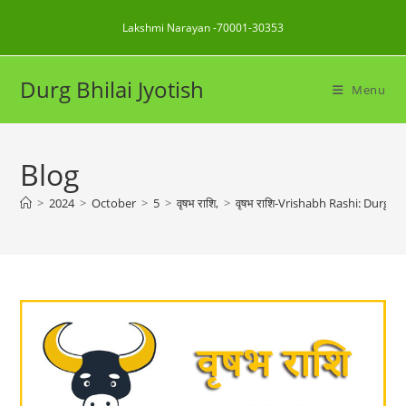
Skip
Lakshmi Narayan -70001-30353
to
content
Durg Bhilai Jyotish
Menu
Blog
>
2024
>
October
>
5
>
वृषभ राशि,
>
वृषभ राशि-Vrishabh Rashi: Durg Bhi