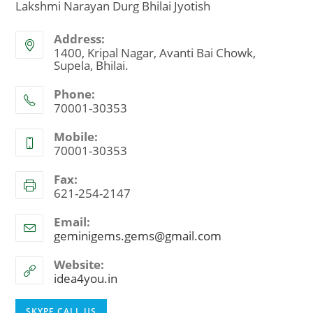
Lakshmi Narayan Durg Bhilai Jyotish
Address:
1400, Kripal Nagar, Avanti Bai Chowk,
Supela, Bhilai.
Phone:
70001-30353
Mobile:
70001-30353
Fax:
621-254-2147
Email:
geminigems.gems@gmail.com
Opens
in
your
Website:
application
idea4you.in
Opens
SKYPE CALL US