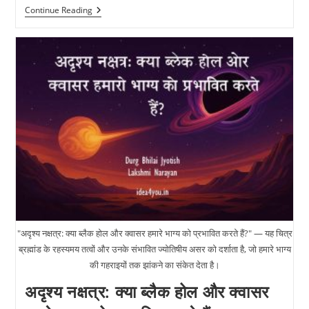
तुला
Continue Reading
राशि
(Tula
Rashi)
सम्पूर्ण
जानकारी:
व्यक्तित्व,
प्रेम,
करियर,
भाग्यशाली
रत्न
और
उपाय
"अदृश्य नक्षत्र: क्या ब्लैक होल और क्वासर हमारे भाग्य को प्रभावित करते हैं?" — यह चित्र
ब्रह्मांड के रहस्यमय तत्वों और उनके संभावित ज्योतिषीय असर को दर्शाता है, जो हमारे भाग्य
की गहराइयों तक झांकने का संकेत देता है।
अदृश्य नक्षत्र: क्या ब्लैक होल और क्वासर