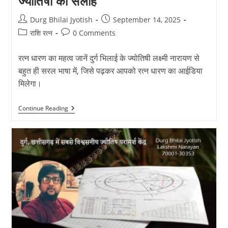
ज्योतिषी की सलाह
Post
Post
Durg Bhilai Jyotish
September 14, 2025
author:
published:
Post
Post
राशि रत्न
0 Comments
category:
comments:
रत्न धारण का महत्व जानें दुर्ग भिलाई के ज्योतिषी लक्ष्मी नारायण से
बहुत ही सरल भाषा में, जिसे पढ़कर आपको रत्न धारण का आईडिया
मिलेगा।
रत्न
Continue Reading
धारण
का
महत्व
–
दुर्ग
भिलाई
के
ज्योतिषी
की
सलाह