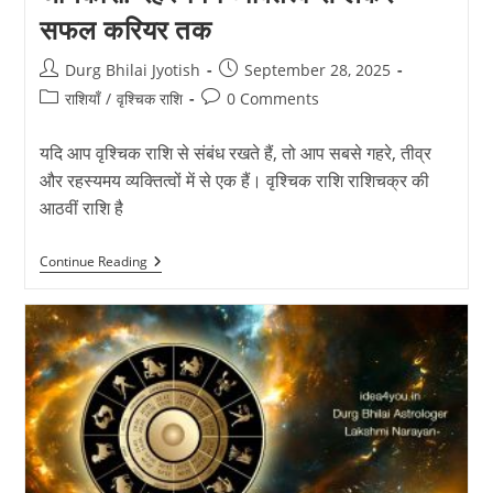
सफल करियर तक
Post
Post
Durg Bhilai Jyotish
September 28, 2025
author:
published:
Post
Post
राशियाँ
/
वृश्चिक राशि
0 Comments
category:
comments:
यदि आप वृश्चिक राशि से संबंध रखते हैं, तो आप सबसे गहरे, तीव्र
और रहस्यमय व्यक्तित्वों में से एक हैं। वृश्चिक राशि राशिचक्र की
आठवीं राशि है
वृश्चिक
Continue Reading
राशि
(Vrishchik
Rashi)
सम्पूर्ण
जानकारी:
रहस्यमय
व्यक्तित्व
से
लेकर
सफल
करियर
तक