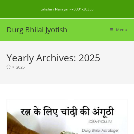
Skip
Lakshmi Narayan -70001-30353
to
content
Durg Bhilai Jyotish
Menu
Yearly Archives: 2025
>
2025