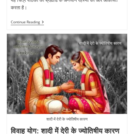
यह चित्र पाठकों को ब्रह्मांड के अनजाने रहस्यों की ओर आकर्षित
करता है।
अपरिचित
Continue Reading
ग्रहों
का
ज्योतिषीय
प्रभाव:
सौर
मंडल
से
परे
की
खोज
शादी में देरी के ज्योतिषीय कारण
विवाह योग: शादी में देरी के ज्योतिषीय कारण