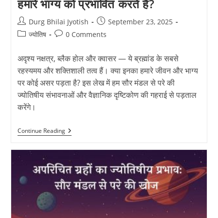
हमारे भाग्य को प्रभावित करते हैं?
Post
Post
Durg Bhilai Jyotish
September 23, 2025
author:
published:
Post
Post
ज्योतिष
0 Comments
category:
comments:
अदृश्य नक्षत्र, ब्लैक होल और क्वासर — ये ब्रह्मांड के सबसे
रहस्यमय और शक्तिशाली तत्व हैं। क्या इनका हमारे जीवन और भाग्य
पर कोई असर पड़ता है? इस लेख में हम सौर मंडल से परे की
ज्योतिषीय संभावनाओं और वैज्ञानिक दृष्टिकोण की गहराई से पड़ताल
करेंगे।
अदृश्य
Continue Reading
नक्षत्र:
क्या
ब्लैक
होल
और
क्वासर
हमारे
भाग्य
को
प्रभावित
करते