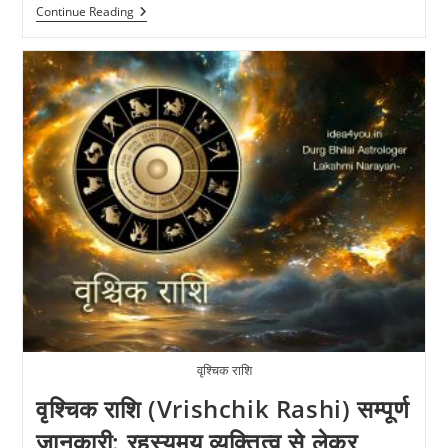
रत्न
Continue Reading
के
लिए
चांदी
की
अंगूठी
–
महत्व,
फायदे
और
नियम
वृश्चिक राशि
वृश्चिक राशि (Vrishchik Rashi) सम्पूर्ण
जानकारी: रहस्यमय व्यक्तित्व से लेकर