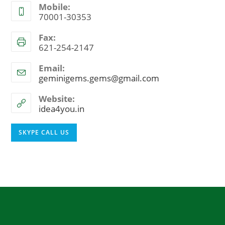
Mobile:
70001-30353
Fax:
621-254-2147
Email:
geminigems.gems@gmail.com
Opens
in
your
Website:
application
idea4you.in
Opens
SKYPE CALL US
in
your
application