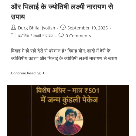
और भिलाई के ज्योतिषी लक्ष्मी नारायण से
उपाय
Post
Post
Durg Bhilai Jyotish
September 19, 2025
author:
published:
Post
Post
ज्योतिष
/
लक्ष्मी नारायण
0 Comments
category:
comments:
विवाह में हो रही देरी से परेशान हैं? विवाह योग: शादी में देरी के
ज्योतिषीय कारण और भिलाई के ज्योतिषी लक्ष्मी नारायण से उपाय
विवाह
Continue Reading
योग:
शादी
में
देरी
के
ज्योतिषीय
कारण
और
भिलाई
के
ज्योतिषी
लक्ष्मी