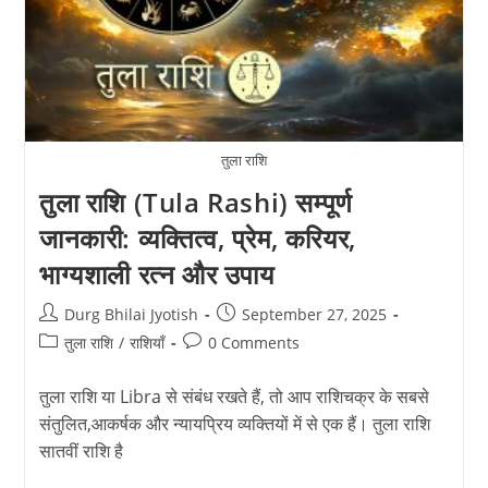
तुला राशि
तुला राशि (Tula Rashi) सम्पूर्ण
जानकारी: व्यक्तित्व, प्रेम, करियर,
भाग्यशाली रत्न और उपाय
Post
Post
Durg Bhilai Jyotish
September 27, 2025
author:
published:
Post
Post
तुला राशि
/
राशियाँ
0 Comments
category:
comments:
तुला राशि या Libra से संबंध रखते हैं, तो आप राशिचक्र के सबसे
संतुलित,आकर्षक और न्यायप्रिय व्यक्तियों में से एक हैं। तुला राशि
सातवीं राशि है