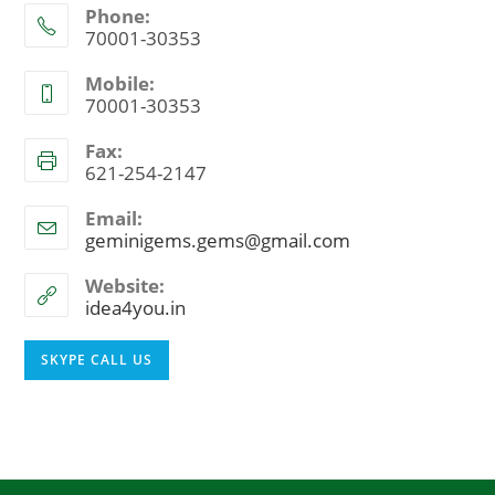
Phone:
70001-30353
Mobile:
70001-30353
Fax:
621-254-2147
Email:
geminigems.gems@gmail.com
Opens
in
your
Website:
application
idea4you.in
Opens
SKYPE CALL US
in
your
application