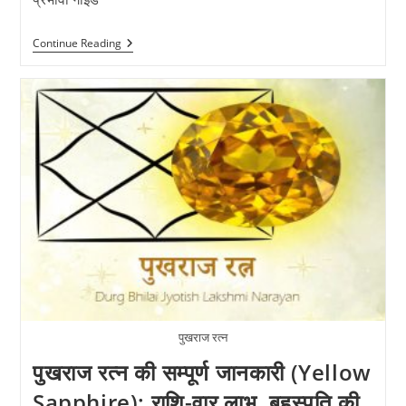
शीघ्र
Continue Reading
विवाह
के
अचूक
उपाय:
ज्योतिष
आधारित
सरल
और
प्रभावी
गाइड
पुखराज रत्न
पुखराज रत्न की सम्पूर्ण जानकारी (Yellow
Sapphire): राशि-वार लाभ, बृहस्पति की