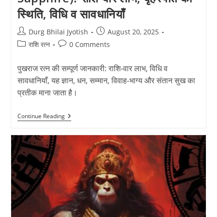
स्थिति, विधि व सावधानियाँ
Post
Post
Durg Bhilai Jyotish
August 20, 2025
author:
published:
Post
Post
राशि रत्न
0 Comments
category:
comments:
पुखराज रत्न की सम्पूर्ण जानकारी: राशि-वार लाभ, विधि व
सावधानियाँ, यह ज्ञान, धन, सम्मान, विवाह-भाग्य और संतान सुख का
प्रतीक माना जाता है।
पुखराज
Continue Reading
रत्न
की
सम्पूर्ण
जानकारी
(Yellow
Sapphire):
राशि-
वार
लाभ,
बृहस्पति
की
स्थिति,
विधि