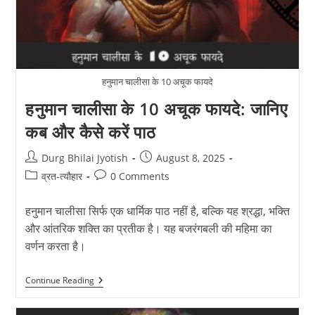
व
सावधानियाँ
हनुमान चालीसा के 10 अचूक फायदे
हनुमान चालीसा के 10 अचूक फायदे: जानिए
कब और कैसे करें पाठ
Post
Post
Durg Bhilai Jyotish
August 8, 2025
author:
published:
Post
Post
व्रत-त्यौहार
0 Comments
category:
comments:
हनुमान चालीसा सिर्फ एक धार्मिक पाठ नहीं है, बल्कि यह श्रद्धा, भक्ति
और आंतरिक शक्ति का प्रतीक है। यह बजरंगबली की महिमा का
वर्णन करता है।
हनुमान
Continue Reading
चालीसा
के
10