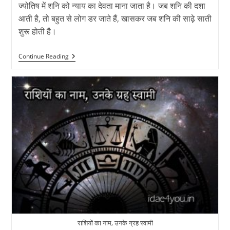
ज्योतिष में शनि को न्याय का देवता माना जाता है। जब शनि की दशा
आती है, तो बहुत से लोग डर जाते हैं, खासकर जब शनि की साढ़े साती
शुरू होती है।
शनि
Continue Reading
की
साढ़े
साती:
क्या
है
यह,
इसके
लक्षण
और
5
अचूक
उपाय
राशियों का नाम, उनके ग्रह स्वामी