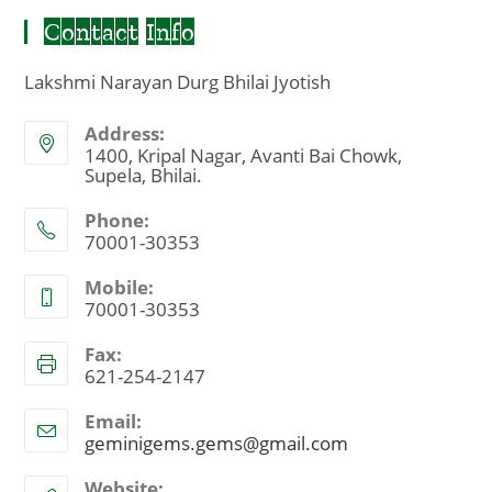
Contact Info
Lakshmi Narayan Durg Bhilai Jyotish
Address:
1400, Kripal Nagar, Avanti Bai Chowk,
Supela, Bhilai.
Phone:
70001-30353
Mobile:
70001-30353
Fax:
621-254-2147
Email:
geminigems.gems@gmail.com
Opens
in
your
Website: