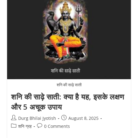
अचूक
फायदे:
जानिए
कब
और
कैसे
करें
पाठ
शनि की साढ़े साती
शनि की साढ़े साती: क्या है यह, इसके लक्षण
और 5 अचूक उपाय
Post
Post
Durg Bhilai Jyotish
August 8, 2025
author:
published:
Post
Post
शनि ग्रह
0 Comments
category:
comments: