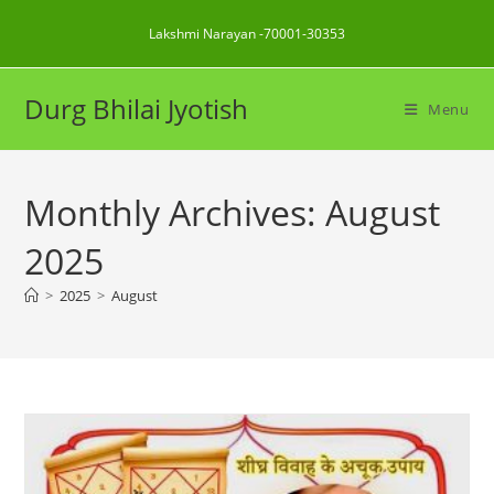
Skip
Lakshmi Narayan -70001-30353
to
content
Durg Bhilai Jyotish
Menu
Monthly Archives: August
2025
>
2025
>
August