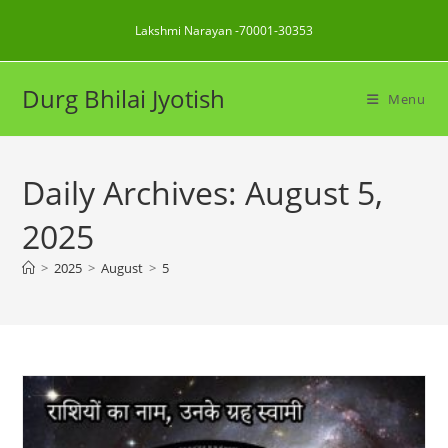
Skip
Lakshmi Narayan -70001-30353
to
content
Durg Bhilai Jyotish
Menu
Daily Archives: August 5,
2025
>
2025
>
August
>
5