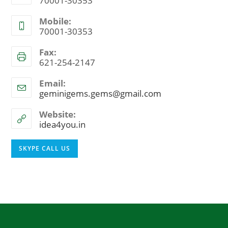
70001-30353
Mobile:
70001-30353
Fax:
621-254-2147
Email:
geminigems.gems@gmail.com
Opens
in
your
Website:
application
idea4you.in
Opens
SKYPE CALL US
in
your
application