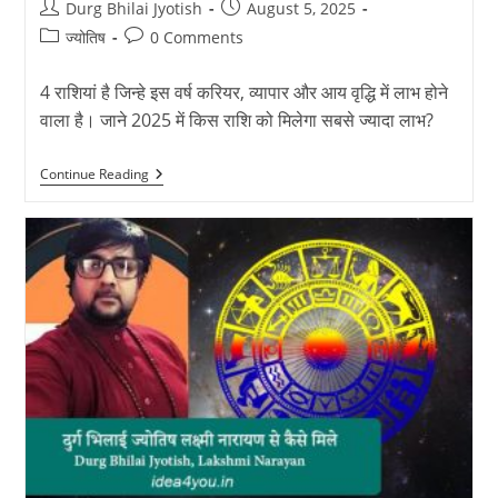
Post
Post
Durg Bhilai Jyotish
August 5, 2025
author:
published:
Post
Post
ज्योतिष
0 Comments
category:
comments:
4 राशियां है जिन्हे इस वर्ष करियर, व्यापार और आय वृद्धि में लाभ होने
वाला है। जाने 2025 में किस राशि को मिलेगा सबसे ज्यादा लाभ?
2025
Continue Reading
में
किस
राशि
को
मिलेगा
सबसे
ज्यादा
लाभ?